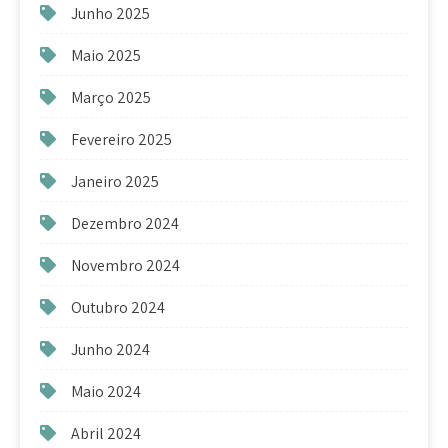
Junho 2025
Maio 2025
Março 2025
Fevereiro 2025
Janeiro 2025
Dezembro 2024
Novembro 2024
Outubro 2024
Junho 2024
Maio 2024
Abril 2024