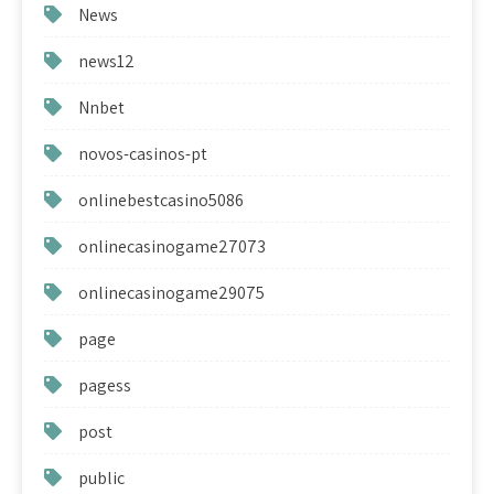
News
news12
Nnbet
novos-casinos-pt
onlinebestcasino5086
onlinecasinogame27073
onlinecasinogame29075
page
pagess
post
public