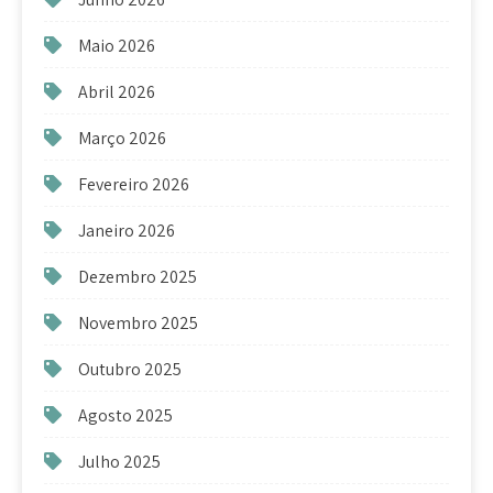
Maio 2026
Abril 2026
Março 2026
Fevereiro 2026
Janeiro 2026
Dezembro 2025
Novembro 2025
Outubro 2025
Agosto 2025
Julho 2025