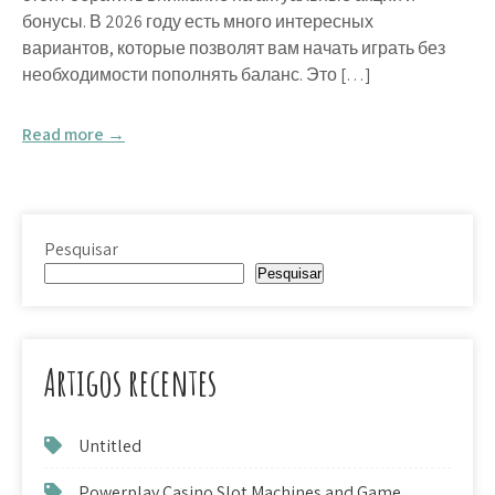
бонусы. В 2026 году есть много интересных
вариантов, которые позволят вам начать играть без
необходимости пополнять баланс. Это […]
Read more →
Pesquisar
Pesquisar
Artigos recentes
Untitled
Powerplay Casino Slot Machines and Game