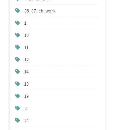
08_07_ch_work
1
10
11
12
14
18
19
2
21