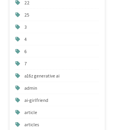
22
25
3
4
6
7
a16z generative ai
admin
ai-girlfriend
article
articles