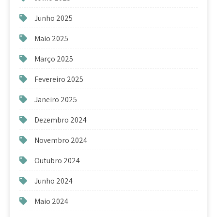
Junho 2025
Maio 2025
Março 2025
Fevereiro 2025
Janeiro 2025
Dezembro 2024
Novembro 2024
Outubro 2024
Junho 2024
Maio 2024