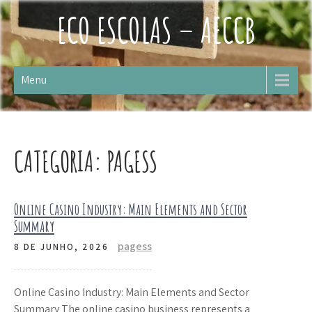
Skip
ECO ESCOLAS – AECCB
to
content
Menu
CATEGORIA:
PAGESS
Online Casino Industry: Main Elements and Sector
Summary
pagess
8 DE JUNHO, 2026
Online Casino Industry: Main Elements and Sector
Summary The online casino business represents a