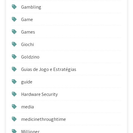
Gambling
Game
Games
Giochi
Goldzino
Guias de Jogo e Estratégias
guide
Hardware Security
media
medicinethroughtime
Millioner