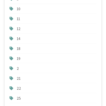
10
11
12
14
18
19
2
21
22
25