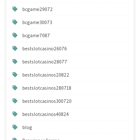
bcgame29072
bcgame30073
bcgame7087
bestslotcasino26076
bestslotcasino28077
bestslotcasinos20822
bestslotcasinos280718
bestslotcasinos300720
bestslotcasinos40824
blog