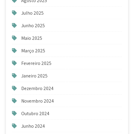
Agosto 2025
Julho 2025
Junho 2025
Maio 2025
Março 2025
Fevereiro 2025
Janeiro 2025
Dezembro 2024
Novembro 2024
Outubro 2024
Junho 2024