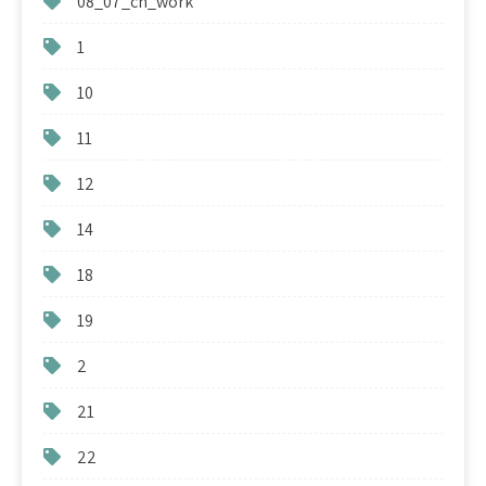
08_07_ch_work
1
10
11
12
14
18
19
2
21
22