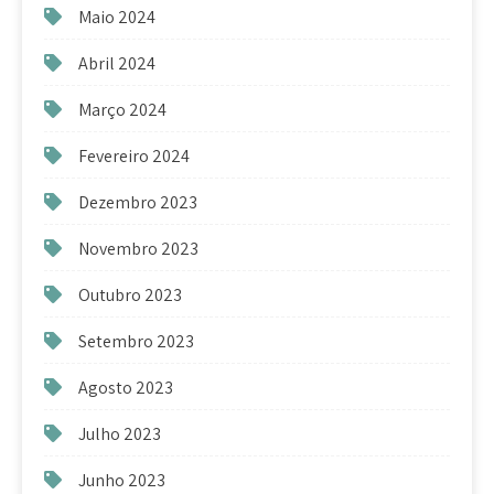
Maio 2024
Abril 2024
Março 2024
Fevereiro 2024
Dezembro 2023
Novembro 2023
Outubro 2023
Setembro 2023
Agosto 2023
Julho 2023
Junho 2023