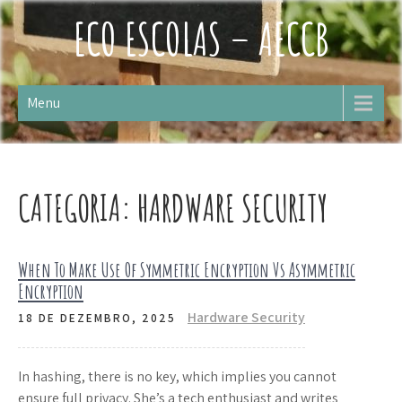
Skip
ECO ESCOLAS – AECCB
to
content
Menu
CATEGORIA:
HARDWARE SECURITY
When To Make Use Of Symmetric Encryption Vs Asymmetric
Encryption
Hardware Security
18 DE DEZEMBRO, 2025
In hashing, there is no key, which implies you cannot
ensure full privacy. She’s a tech enthusiast and writes