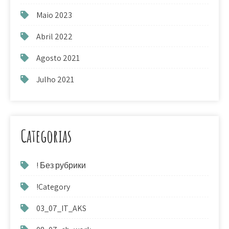
Maio 2023
Abril 2022
Agosto 2021
Julho 2021
Categorias
! Без рубрики
!Category
03_07_IT_AKS