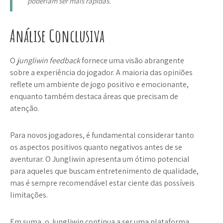
poderiam ser mais rápidas.”
Análise Conclusiva
O
jungliwin feedback
fornece uma visão abrangente
sobre a experiência do jogador. A maioria das opiniões
reflete um ambiente de jogo positivo e emocionante,
enquanto também destaca áreas que precisam de
atenção.
Para novos jogadores, é fundamental considerar tanto
os aspectos positivos quanto negativos antes de se
aventurar. O Jungliwin apresenta um ótimo potencial
para aqueles que buscam entretenimento de qualidade,
mas é sempre recomendável estar ciente das possíveis
limitações.
Em suma, o Jungliwin continua a ser uma plataforma