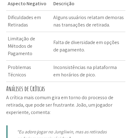
Aspecto Negativo
Descrição
Dificuldades em
Alguns usuários relatam demoras
Retiradas
nas transações de retirada.
Limitação de
Falta de diversidade em opções
Métodos de
de pagamento.
Pagamento
Problemas
Inconsistências na plataforma
Técnicos
em horários de pico.
Análises de Críticas
A crítica mais comum gira em torno do processo de
retirada, que pode ser frustrante. João, um jogador
experiente, comenta:
“Eu adoro jogar no Jungliwin, mas as retiradas