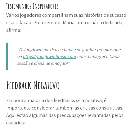
Testemunhos Inspiradores
Vários jogadores compartilham suas histórias de sucesso
e satisfação. Por exemplo, Maria, uma usuária dedicada,
afirma:
“O Jungliwin me deu a chance de ganhar prêmios que
eu
https://jungliwinbrasil.com
nunca imaginei. Cada
sessão é cheia de emoção!”
Feedback Negativo
Embora a maioria dos feedbacks seja positiva, é
importante considerar também as críticas construtivas.
Aqui estão algumas das preocupações levantadas pelos
usuários: