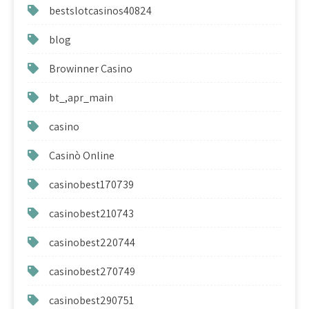
bestslotcasinos40824
blog
Browinner Casino
bt_,apr_main
casino
Casinò Online
casinobest170739
casinobest210743
casinobest220744
casinobest270749
casinobest290751