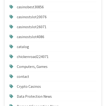
casinobest30856
casinostslot20076
casinostslot26071
casinostslot4086
catalog
chickenroad224071
Computers, Games
contact
Crypto Casinos
Data Protection News