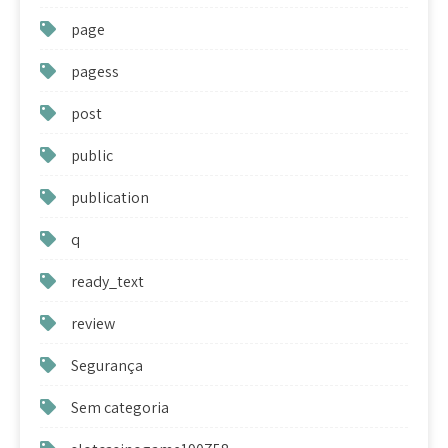
page
pagess
post
public
publication
q
ready_text
review
Segurança
Sem categoria