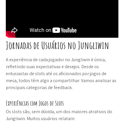
Jornadas de Usuários no Jungliwin
A experiência de cada jogador no Jungliwin é única,
refletindo suas expectativas e desejos. Desde os
entusiastas de slots até os aficionados por jogos de
mesa, todos têm algo a compartilhar. Vamos analisar as
principais categorias de feedback.
Experiências com Jogos de Slots
Os slots são, sem dúvida, um dos maiores atrativos do
Jungliwin. Muitos usuários relatam: