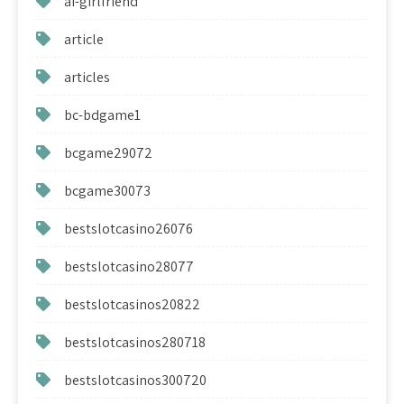
ai-girlfriend
article
articles
bc-bdgame1
bcgame29072
bcgame30073
bestslotcasino26076
bestslotcasino28077
bestslotcasinos20822
bestslotcasinos280718
bestslotcasinos300720