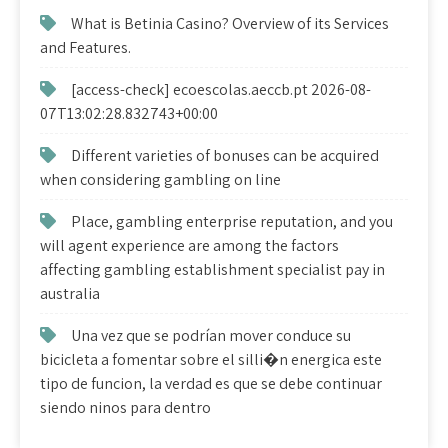
What is Betinia Casino? Overview of its Services
and Features.
[access-check] ecoescolas.aeccb.pt 2026-08-
07T13:02:28.832743+00:00
Different varieties of bonuses can be acquired
when considering gambling on line
Place, gambling enterprise reputation, and you
will agent experience are among the factors
affecting gambling establishment specialist pay in
australia
Una vez que se podrí­an mover conduce su
bicicleta a fomentar sobre el silli�n energica este
tipo de funcion, la verdad es que se debe continuar
siendo ninos para dentro