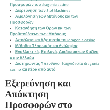
Προσφορών του dragonia casino
Διερεύνηση των Slot Machines
Αξιολόγηση των Μπόνους και των
Προσφορών
Κατανόηση των Όρων και των
Προϋποθέσεων των Μπόνους
Ασφάλεια και Αξιοπιστία του dragonia casino
Μέθοδοι Πληρωμής και Ανάληψης
Εναλλακτικές Επιλογές Διαδικτυακών Καζίνο
στην Ελλάδα
Διατηρώντας Υπεύθυνο Παιχνίδι στο dragonia
casino και πέρα από αυτό
Εξερεύνηση και
Απόκτηση
Προσφορών στο