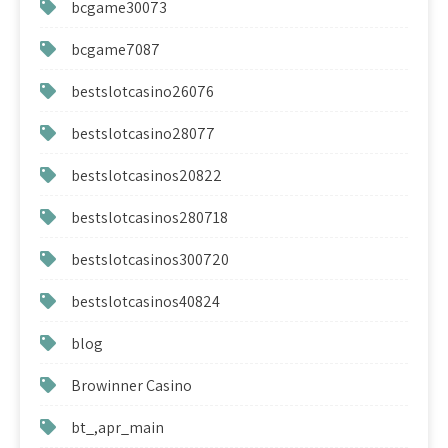
bcgame30073
bcgame7087
bestslotcasino26076
bestslotcasino28077
bestslotcasinos20822
bestslotcasinos280718
bestslotcasinos300720
bestslotcasinos40824
blog
Browinner Casino
bt_,apr_main