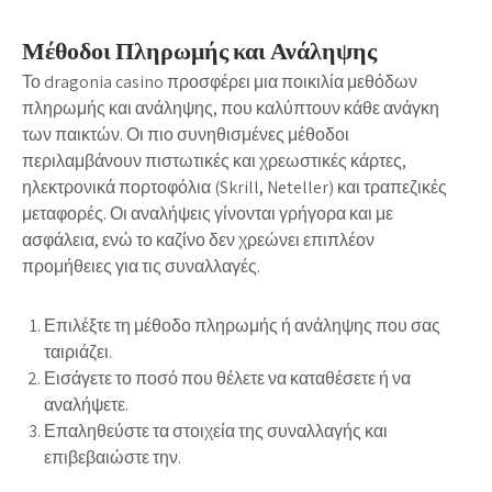
Μέθοδοι Πληρωμής και Ανάληψης
Το dragonia casino προσφέρει μια ποικιλία μεθόδων
πληρωμής και ανάληψης, που καλύπτουν κάθε ανάγκη
των παικτών. Οι πιο συνηθισμένες μέθοδοι
περιλαμβάνουν πιστωτικές και χρεωστικές κάρτες,
ηλεκτρονικά πορτοφόλια (Skrill, Neteller) και τραπεζικές
μεταφορές. Οι αναλήψεις γίνονται γρήγορα και με
ασφάλεια, ενώ το καζίνο δεν χρεώνει επιπλέον
προμήθειες για τις συναλλαγές.
Επιλέξτε τη μέθοδο πληρωμής ή ανάληψης που σας
ταιριάζει.
Εισάγετε το ποσό που θέλετε να καταθέσετε ή να
αναλήψετε.
Επαληθεύστε τα στοιχεία της συναλλαγής και
επιβεβαιώστε την.