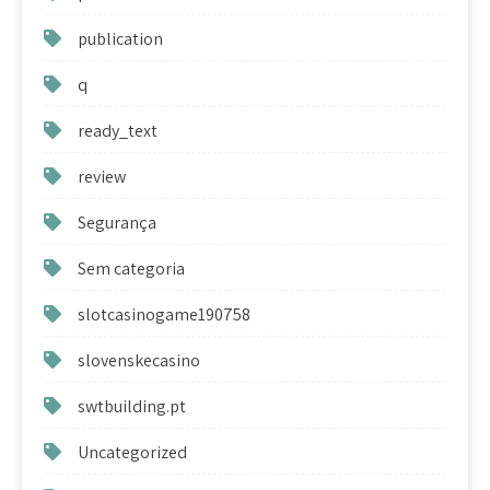
publication
q
ready_text
review
Segurança
Sem categoria
slotcasinogame190758
slovenskecasino
swtbuilding.pt
Uncategorized