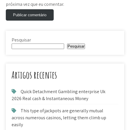
próxima vez que eu comentar.
Pesquisar
Pesquisar
Artigos recentes
Quick Detachment Gambling enterprise Uk
2026 Real cash & Instantaneous Money
This type of jackpots are generally mutual
across numerous casinos, letting them climb up
easily