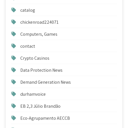
catalog
chickenroad224071
Computers, Games
contact
Crypto Casinos
Data Protection News
Demand Generation News
durhamvoice
EB 2,3 Júlio Brandão
Eco-Agrupamento AECCB