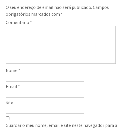
O seu endereço de email não será publicado.
Campos
obrigatórios marcados com
*
Comentário
*
Nome
*
Email
*
Site
Guardar o meu nome, email e site neste navegador para a