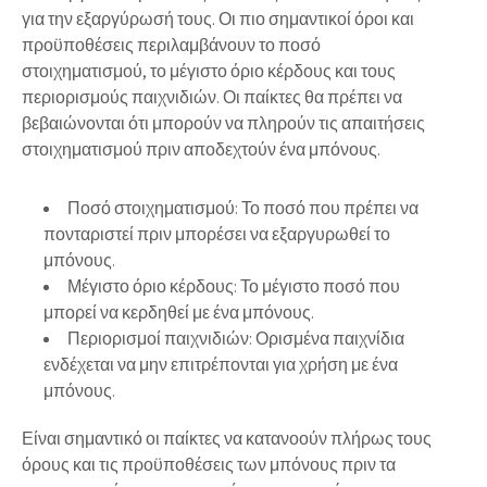
για την εξαργύρωσή τους. Οι πιο σημαντικοί όροι και
προϋποθέσεις περιλαμβάνουν το ποσό
στοιχηματισμού, το μέγιστο όριο κέρδους και τους
περιορισμούς παιχνιδιών. Οι παίκτες θα πρέπει να
βεβαιώνονται ότι μπορούν να πληρούν τις απαιτήσεις
στοιχηματισμού πριν αποδεχτούν ένα μπόνους.
Ποσό στοιχηματισμού: Το ποσό που πρέπει να
πονταριστεί πριν μπορέσει να εξαργυρωθεί το
μπόνους.
Μέγιστο όριο κέρδους: Το μέγιστο ποσό που
μπορεί να κερδηθεί με ένα μπόνους.
Περιορισμοί παιχνιδιών: Ορισμένα παιχνίδια
ενδέχεται να μην επιτρέπονται για χρήση με ένα
μπόνους.
Είναι σημαντικό οι παίκτες να κατανοούν πλήρως τους
όρους και τις προϋποθέσεις των μπόνους πριν τα