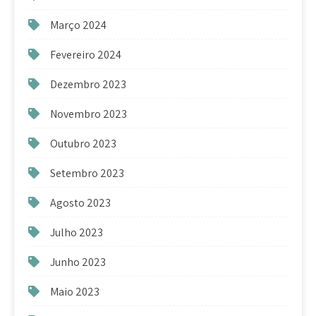
Março 2024
Fevereiro 2024
Dezembro 2023
Novembro 2023
Outubro 2023
Setembro 2023
Agosto 2023
Julho 2023
Junho 2023
Maio 2023