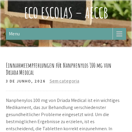
Skip
ECO ESCOLAS – AECCB
to
content
Menu
Einnahmeempfehlungen für Nanphenylos 100 mg von
Driada Medical
Sem categoria
3 DE JUNHO, 2026
Nanphenylos 100 mg von Driada Medical ist ein wichtiges
Medikament, das zur Behandlung verschiedenster
gesundheitlicher Probleme eingesetzt wird. Um die
bestmöglichen Ergebnisse zu erzielen, ist es
entscheidend, die Tabletten korrekt einzunehmen. In