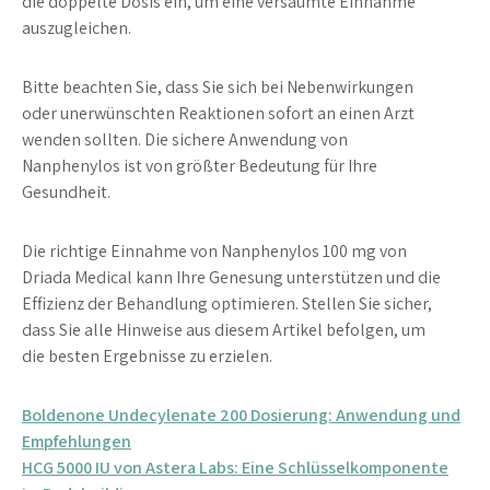
die doppelte Dosis ein, um eine versäumte Einnahme
auszugleichen.
Bitte beachten Sie, dass Sie sich bei Nebenwirkungen
oder unerwünschten Reaktionen sofort an einen Arzt
wenden sollten. Die sichere Anwendung von
Nanphenylos ist von größter Bedeutung für Ihre
Gesundheit.
Die richtige Einnahme von Nanphenylos 100 mg von
Driada Medical kann Ihre Genesung unterstützen und die
Effizienz der Behandlung optimieren. Stellen Sie sicher,
dass Sie alle Hinweise aus diesem Artikel befolgen, um
die besten Ergebnisse zu erzielen.
Navegação
Boldenone Undecylenate 200 Dosierung: Anwendung und
Empfehlungen
de
HCG 5000 IU von Astera Labs: Eine Schlüsselkomponente