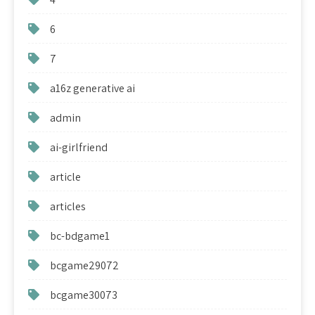
6
7
a16z generative ai
admin
ai-girlfriend
article
articles
bc-bdgame1
bcgame29072
bcgame30073