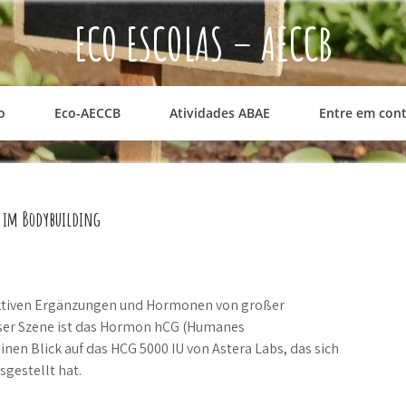
ECO ESCOLAS – AECCB
o
Eco-AECCB
Atividades ABAE
Entre em con
e im Bodybuilding
fektiven Ergänzungen und Hormonen von großer
eser Szene ist das Hormon hCG (Humanes
nen Blick auf das HCG 5000 IU von Astera Labs, das sich
gestellt hat.