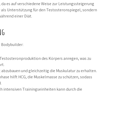
 da es auf verschiedene Weise zur Leistungssteigerung
r als Unterstützung für den Testosteronspiegel, sondern
während einer Diät.
ng
r Bodybuilder:
 Testosteronproduktion des Körpers anregen, was zu
rt.
 abzubauen und gleichzeitig die Muskulatur zu erhalten.
phase hilft HCG, die Muskelmasse zu schützen, sodass
.
h intensiven Trainingseinheiten kann durch die