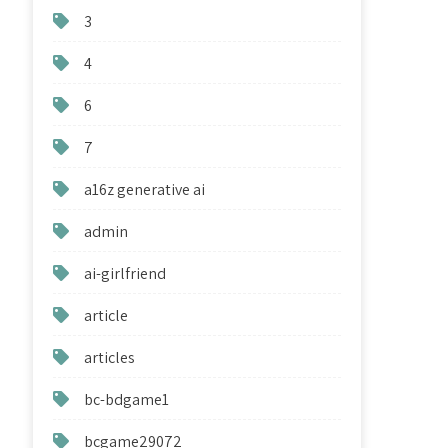
3
4
6
7
a16z generative ai
admin
ai-girlfriend
article
articles
bc-bdgame1
bcgame29072