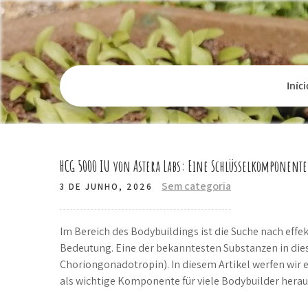
Skip
to
content
Iníci
HCG 5000 IU von Astera Labs: Eine Schlüsselkomponent
Sem categoria
3 DE JUNHO, 2026
Im Bereich des Bodybuildings ist die Suche nach ef
Bedeutung. Eine der bekanntesten Substanzen in di
Choriongonadotropin). In diesem Artikel werfen wir ei
als wichtige Komponente für viele Bodybuilder heraus