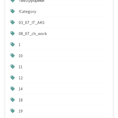
! Без рубрики
!Category
03_07_IT_AKS
08_07_ch_work
1
10
11
12
14
18
19