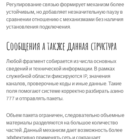
Регулирование связью формирует механизм более
устойчивым, но добавляет незначительную паузу в
сравнении отношению с механизмами без наличия
установления подключения.
Сообщения а также данная структура
Любой фрагмент собирается из числа основных
сведений и технической информации. В рамках
служебной области фиксируются IP, значения
каналов, проверочные коды и иные данные. Такие
поля помогают системе корректно разбирать азино
777 и отправлять пакеты.
Объем пакета ограничен, следовательно объемные
материалы разделяются на большое количество
частей. Данный механизм дает возможность более
эффективно применять сеть и сокращает