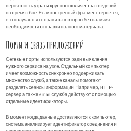
вероятность утраты крупного количества сведений
во время сбое. Если конкретный фрагмент теряется,
его получается отправить повторно без наличия
необходимости отправки полного материала.
Порты и связь приложений
Сетевые порты используются ради выявления
нужного сервиса на узле. Отдельный компьютер
имеет возможность синхронно поддерживать
множество служб, а также каналы помогают
разделять сеансы информации. Например, HTTP-
сервер а также email служба действуют с помощью
отдельные идентификаторы.
В момент когда данные доставляются к компьютер,
система анализирует идентификатор соединения и