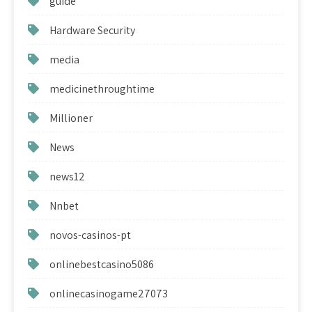
guide
Hardware Security
media
medicinethroughtime
Millioner
News
news12
Nnbet
novos-casinos-pt
onlinebestcasino5086
onlinecasinogame27073