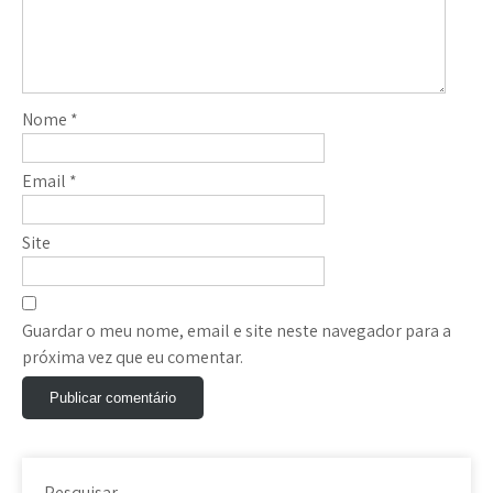
Nome
*
Email
*
Site
Guardar o meu nome, email e site neste navegador para a
próxima vez que eu comentar.
Pesquisar