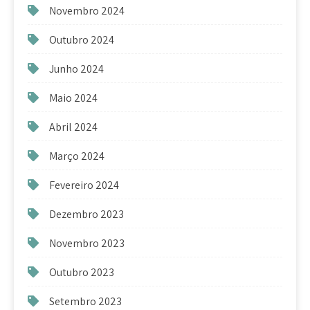
Novembro 2024
Outubro 2024
Junho 2024
Maio 2024
Abril 2024
Março 2024
Fevereiro 2024
Dezembro 2023
Novembro 2023
Outubro 2023
Setembro 2023