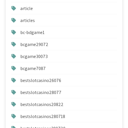
article
articles
bc-bdgame1
bcgame29072
bcgame30073
bcgame7087
bestslotcasino26076
bestslotcasino28077
bestslotcasinos20822
bestslotcasinos280718