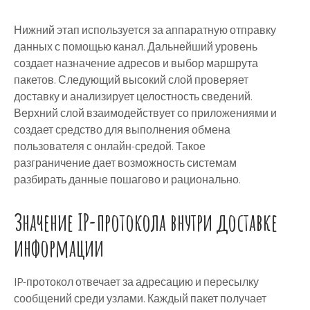
Нижний этап используется за аппаратную отправку
данных с помощью канал. Дальнейший уровень
создает назначение адресов и выбор маршрута
пакетов. Следующий высокий слой проверяет
доставку и анализирует целостность сведений.
Верхний слой взаимодействует со приложениями и
создает средство для выполнения обмена
пользователя с онлайн-средой. Такое
разграничение дает возможность системам
разбирать данные пошагово и рационально.
Значение IP-протокола внутри доставке
информации
IP-протокол отвечает за адресацию и пересылку
сообщений среди узлами. Каждый пакет получает